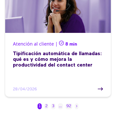
Atención al cliente |
8 min
Tipificación automática de llamadas:
qué es y cómo mejora la
productividad del contact center
28/04/2026
1
2
3
…
92
›