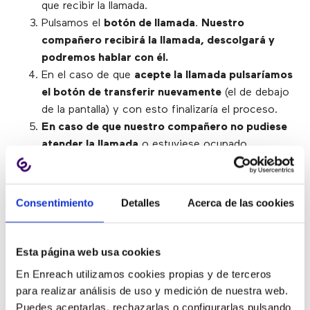
que recibir la llamada.
Pulsamos el
botón de llamada
.
Nuestro
compañero recibirá la llamada, descolgará y
podremos hablar con él.
En el caso de que
acepte la llamada pulsaríamos
el botón de transferir nuevamente
(el de debajo
de la pantalla) y con esto finalizaría el proceso.
En caso de que nuestro compañero no pudiese
atender la llamada
o estuviese ocupado,
finalizaríamos la llamada con el compañero
colgando
o dándole al botón de finalizar llamada y
el teléfono nos mostraría la llamada retenida
Consentimiento
Detalles
Acerca de las cookies
dándonos opción de reanudarla
.
Esta página web usa cookies
En Enreach utilizamos cookies propias y de terceros
Cómo cambiar el tipo de
para realizar análisis de uso y medición de nuestra web.
Puedes aceptarlas, rechazarlas o configurarlas pulsando