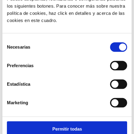
transferencia de tu
los siguientes botones. Para conocer más sobre nuestra
política de cookies, haz click en detalles y acerca de las
teléfono Yealink
cookies en este cuadro.
Todos los teléfonos Yealink por defecto tienen
Selección
activada la transferencia ciega.
Necesarias
de
consentimiento
Preferencias
Para cambiarlo tendríamos que
entrar en la interfaz de
nuestro teléfono a través del ordenador
como ya
hemos aprendido en otros manuales y entraríamos
Estadística
dentro del apartado
Funciones – Transferir (Features –
Transfer)
Marketing
Permitir todas