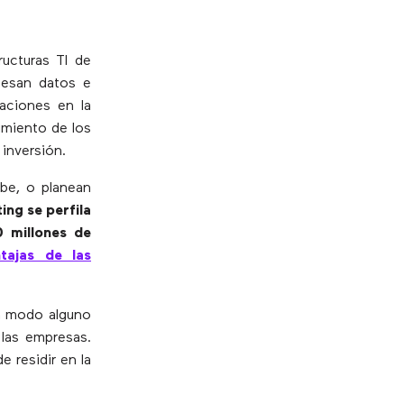
ucturas TI de
cesan datos e
caciones en la
imiento de los
inversión.
be, o planean
ng se perfila
 millones de
ntajas de las
en modo alguno
 las empresas.
 residir en la