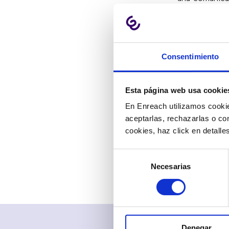
de la organiza
Así, la inve
descanso, co
Consentimiento
colaborativa,
Además, la
Esta página web usa cookie
beneficioso 
propiedad al m
En Enreach utilizamos cookie
aceptarlas, rechazarlas o co
En definitiva
cookies, haz click en detall
las reglas de
servicios de 
Selección
Necesarias
de
consentimiento
Denegar