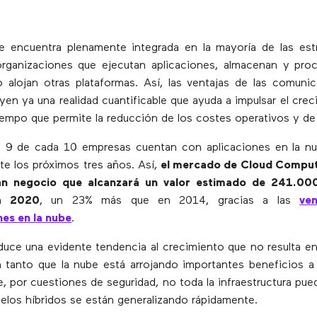
e encuentra plenamente integrada en la mayoría de las estr
rganizaciones que ejecutan aplicaciones, almacenan y pro
 alojan otras plataformas. Así, las ventajas de las comuni
yen ya una realidad cuantificable que ayuda a impulsar el crec
iempo que permite la reducción de los costes operativos y de 
, 9 de cada 10 empresas cuentan con aplicaciones en la nu
nte los próximos tres años. Así,
el mercado de Cloud Computi
n negocio que alcanzará un valor estimado de 241.000
ra 2020
, un 23% más que en 2014, gracias a las
ve
es en la nube
.
duce una evidente tendencia al crecimiento que no resulta 
 tanto que la nube está arrojando importantes beneficios a
, por cuestiones de seguridad, no toda la infraestructura puede
elos híbridos se están generalizando rápidamente.