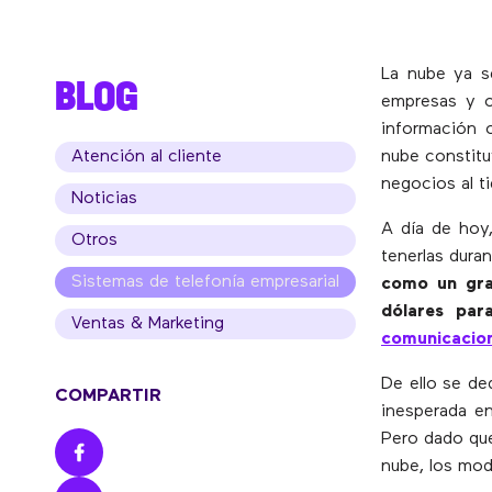
La nube ya s
BLOG
empresas y o
información o
Atención al cliente
nube constitu
negocios al t
Noticias
A día de hoy
Otros
tenerlas dura
Sistemas de telefonía empresarial
como un gra
dólares pa
Ventas & Marketing
comunicacion
De ello se de
COMPARTIR
inesperada en
Pero dado que
nube, los mod