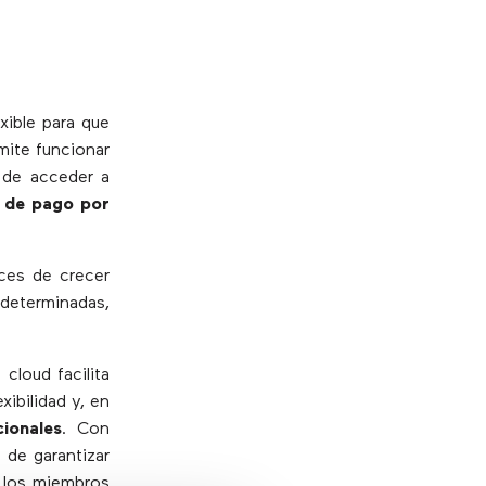
xible para que
mite funcionar
 de acceder a
 de pago por
aces de crecer
determinadas,
cloud facilita
ibilidad y, en
cionales
. Con
 de garantizar
 los miembros