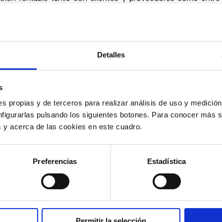
ción.
rsión en servicios globales de comunicaciones unificada
ntribuyendo a aumentar la flexibilidad, la agilidad y la 
Detalles
 ya sea en contact centers, aplicaciones o servicios de confer
migración de las comunicaciones a la nube
resulta e
s
para las empresas más pequeñas ya que reducen el cost
inimizar el desembolso inicial en equipos físicos e infraestruc
s propias y de terceros para realizar análisis de uso y medici
nfigurarlas pulsando los siguientes botones. Para conocer más s
, la adopción de una estrategia de
comunicaciones en la nub
es y acerca de las cookies en este cuadro.
l juego y multiplica la competencia, permitiendo que una 
comunicaciones globales nacionales e internacionales sean má
Preferencias
Estadística
Permitir la selección