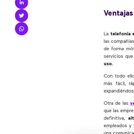
Ventajas
La
telefonía
las compañías
de forma móv
servicios qu
uso
.
Con todo ello
más fácil, r
expandiéndose
Otra de las
v
que las empre
definitiva,
al
empleados y s
una comunica