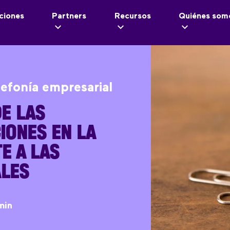
ciones
Partners
Recursos
Quiénes som
lefonía empresarial
E LAS
IONES EN LA
E A LAS
ALES
min