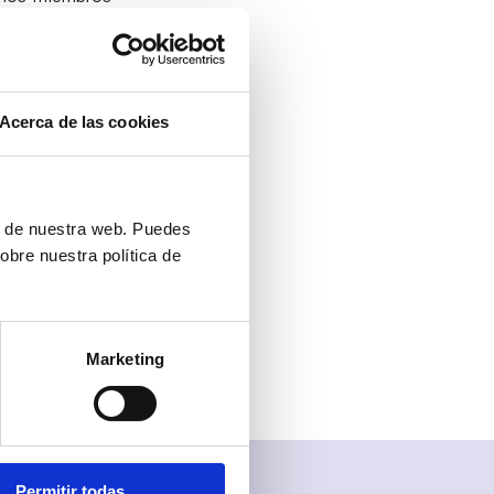
s aumenta sin
productividad
Acerca de las cookies
encia.
specialmente
e total de la
turas.
ón de nuestra web. Puedes
obre nuestra política de
e
democratiza
amplia gama de
s accesibles.
Marketing
Permitir todas