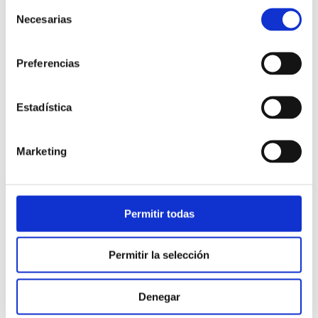
Selección
Necesarias
de
consentimiento
Preferencias
Notícies |
2 min
Estadística
masvoz tanca el 2010 amb una
facturació de 14 milions d’euros
Marketing
10/03/2011
Permitir todas
Permitir la selección
Denegar