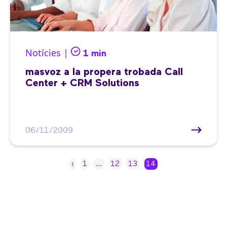
Notícies |
1 min
masvoz a la propera trobada Call
Center + CRM Solutions
06/11/2009
‹
1
…
12
13
14