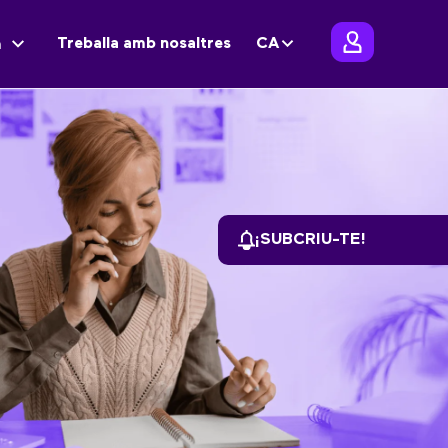
Treballa amb nosaltres
CA
m
¡SUBCRIU-TE!