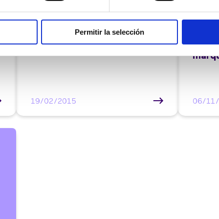
La Ce
Masvoz presentarà una nova
Masvo
Permitir la selección
aplicació multidispositiu al
a Fra
Mobile World Congress
impor
màrqu
19/02/2015
06/11