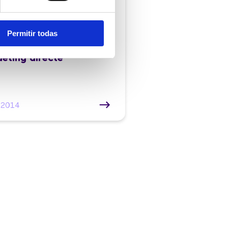
ntraleta virtual de
z, implantada amb èxit
Permitir todas
nça per a una
tant companyia de
eting directe
/2014