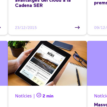
avantatges del cloud a la
prems
Cadena SER
23/12/2015
09/12
Notícies |
Notíci
2 min
Masvo