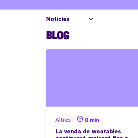
Notícies
BLOG
Altres |
0 min
La venda de wearables