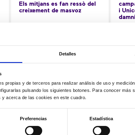
Els mitjans es fan ressò del
campa
creixement de masvoz
i Unic
damni
04/09/2015
09/06
Detalles
s
s propias y de terceros para realizar análisis de uso y medici
nfigurarlas pulsando los siguientes botones. Para conocer más s
es y acerca de las cookies en este cuadro.
Preferencias
Estadística
Notícies |
Notíci
2 min