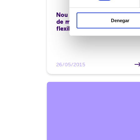
Nou Cloud Contact Center
Denegar
de masvoz: més potent i
flexible que mai
26/05/2015