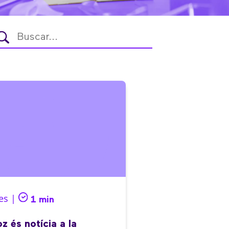
es |
1 min
z és notícia a la