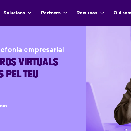
Solucions
Partners
Recursos
Qui so
lefonia empresarial
ROS VIRTUALS
S PEL TEU
E
min