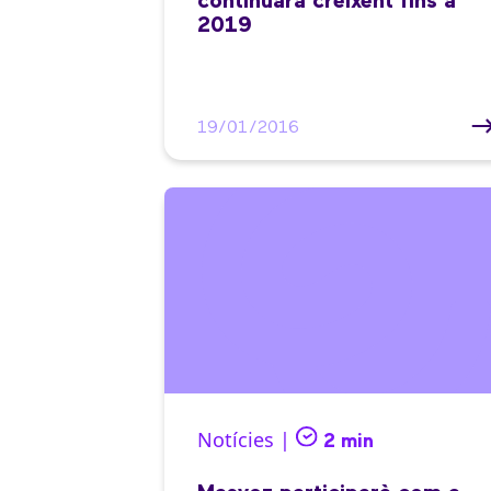
continuarà creixent fins a
2019
19/01/2016
Notícies |
2 min