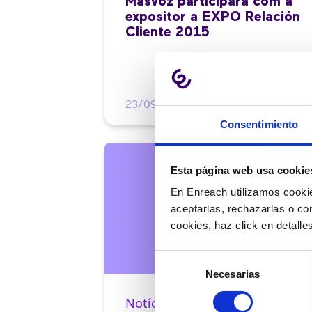
Masvoz participarà com a
expositor a EXPO Relación
Cliente 2015
23/09/2015
Consentimiento
Esta página web usa cookie
En Enreach utilizamos cookie
aceptarlas, rechazarlas o co
cookies, haz click en detall
Selección
Necesarias
de
consentimiento
Notícies |
3 min