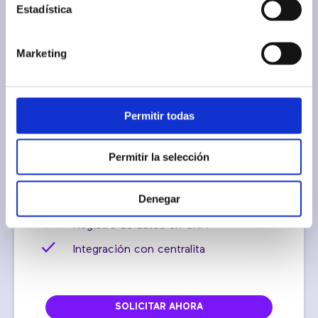
SMART MOBILE 10GB
Estadística
Marketing
Llamadas ilimitadas
10GB
Grabación de llamadas
Permitir todas
Transcripción de llamadas
Permitir la selección
Resumen de la llamada generado por
IA
Denegar
Envío automático de tareas por email
Registro de datos en CRM
Integración con centralita
SOLICITAR AHORA