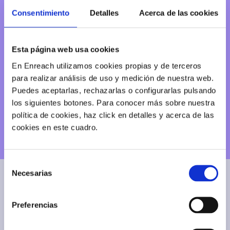
complicaciones técnicas ni pérdidas de tiempo.
Consentimiento
Detalles
Acerca de las cookies
Olvídate de procesos de configuración largos o
incompatibilidades: la solución se adapta
automáticamente a tu flujo de trabajo, mejorando
Esta página web usa cookies
la eficiencia, facilitando la gestión de llamadas y
tareas, y permitiendo que tu equipo se centre en
En Enreach utilizamos cookies propias y de terceros
lo que realmente importa: cerrar negocios y
ofrecer un servicio de calidad.
para realizar análisis de uso y medición de nuestra web.
Puedes aceptarlas, rechazarlas o configurarlas pulsando
los siguientes botones. Para conocer más sobre nuestra
política de cookies, haz click en detalles y acerca de las
SOLICITA INFORMACIÓN
cookies en este cuadro.
Selección
Necesarias
de
ELIGE TU PLAN SMART MOBILE
consentimiento
Preferencias