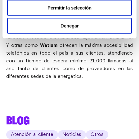
empresas de energía como
HolaLuz
han podido unificar
Permitir la selección
en un solo sistema de comunicaciones la gestión de
llamadas de la empresa y el canal de atención al cliente
Denegar
con un único objetivo: mejorar la satisfacción de sus
clientes y ofrecer una excelente experiencia de usuario.
Y otras como
Watium
ofrecen la máxima accesibilidad
telefónica en todo el país a sus clientes, atendiendo
con un tiempo de espera mínimo 21.000 llamadas al
año tanto de clientes como de proveedores en las
diferentes sedes de la energética.
BLOG
Atención al cliente
Noticias
Otros