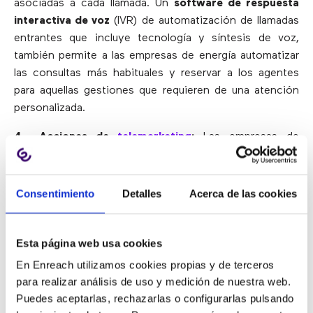
asociadas a cada llamada. Un
software de respuesta
interactiva de voz
(IVR) de automatización de llamadas
entrantes que incluye tecnología y síntesis de voz,
también permite a las empresas de energía automatizar
las consultas más habituales y reservar a los agentes
para aquellas gestiones que requieren de una atención
personalizada.
4.- Acciones de
telemarketing
:
Las empresas de
energía deben disponer de herramientas profesionales
para sus call center, tanto para los agentes como para
los supervisores, que les permitan
realizar y hacer un
Consentimiento
Detalles
Acerca de las cookies
seguimiento de las campañas de telemarketing
en las
que ofrecen a sus clientes las últimas novedades de sus
productos y servicios.
Esta página web usa cookies
En Enreach utilizamos cookies propias y de terceros
Asimismo, han de tener un servicio de IVR avanzado
para realizar análisis de uso y medición de nuestra web.
que les permita optimizar procesos complejos como el
Puedes aceptarlas, rechazarlas o configurarlas pulsando
lanzamiento de
encuestas de satisfacción de sus