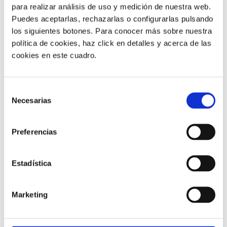
una experiencia de compra personalizada.
para realizar análisis de uso y medición de nuestra web.
Puedes aceptarlas, rechazarlas o configurarlas pulsando
los siguientes botones. Para conocer más sobre nuestra
5.- Impulsar un servicio al cliente
política de cookies, haz click en detalles y acerca de las
instantáneo, omnicanal y personal
cookies en este cuadro.
Hoy, la experiencia del servicio es fundamental para la
Selección
lealtad del cliente.
Los clientes eligen compañías que
Necesarias
de
ofrecen servicios en tiempo real, basados en la
consentimiento
omnicanalidad, personalizados y sin esfuerzo
. Las
Preferencias
empresas cumplirán estas expectativas al permitir las
experiencias omnicanal y las opciones de autoservicio
que los clientes esperan. Las empresas más exitosas
Estadística
serán las primeras en adoptar tecnologías inteligentes
que les permitan comprender mejor al cliente y
Marketing
establecer el estándar para un servicio proactivo.