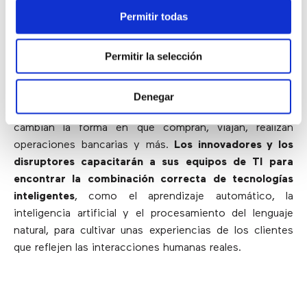
6.- Utilizar las tecnologías
Permitir todas
inteligentes
Permitir la selección
En el futuro, los clientes esperan vivir en hogares
inteligentes y usar realidad virtual, vehículos
Denegar
conectados y otras tecnologías innovadoras que
cambian la forma en que compran, viajan, realizan
operaciones bancarias y más.
Los innovadores y los
disruptores capacitarán a sus equipos de TI para
encontrar la combinación correcta de tecnologías
inteligentes
, como el aprendizaje automático, la
inteligencia artificial y el procesamiento del lenguaje
natural, para cultivar unas experiencias de los clientes
que reflejen las interacciones humanas reales.