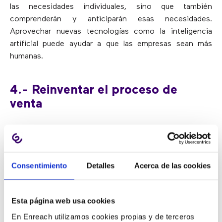
las necesidades individuales, sino que también
comprenderán y anticiparán esas necesidades.
Aprovechar nuevas tecnologías como la inteligencia
artificial puede ayudar a que las empresas sean más
humanas.
4.- Reinventar el proceso de
venta
El argumento tradicional de venta ya no es suficiente:
los clientes buscan empresas que entiendan sus
necesidades únicas y que puedan asesorarlos sobre el
Consentimiento
Detalles
Acerca de las cookies
producto o servicio adecuado. Por ello, proporcionarán
a sus equipos de ventas tecnología inteligente y
capacitación para tener el mejor conocimiento posible.
Esta página web usa cookies
Las principales organizaciones ofrecerán a los clientes
En Enreach utilizamos cookies propias y de terceros