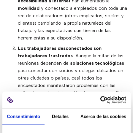
accesibilidad a Internet
han aumentado la
movilidad
y conectado a empleados con toda una
red de colaboradores (otros empleados, socios y
clientes) cambiando la propia naturaleza del
trabajo y las expectativas que tienen de las
herramientas a su disposición.
Los trabajadores desconectados son
trabajadores frustrados
. Aunque la mitad de las
reuniones dependen de
soluciones tecnológicas
para conectar con socios y colegas ubicados en
otras ciudades o países, casi todos los
encuestados manifestaron problemas con las
aplicaciones de colaboración de su empresa. Esto
afecta negativamente a la productividad, y genera
un sentimiento de ineficacia y frustración que se
acentúa en el caso de los trabajadores remotos.
Consentimiento
Detalles
Acerca de las cookies
Las inversiones en tecnología de colaboración