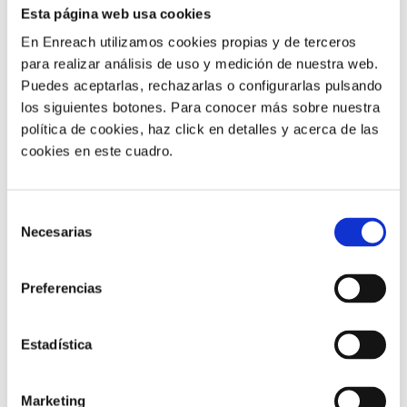
están fallando
. Todos los trabajadores son
Esta página web usa cookies
conscientes de los potenciales
beneficios de las
En Enreach utilizamos cookies propias y de terceros
soluciones de colaboración
. Sin embargo, las
para realizar análisis de uso y medición de nuestra web.
empresas pierden dinero por el retraso y la
Puedes aceptarlas, rechazarlas o configurarlas pulsando
lentitud en su implantación efectiva.
los siguientes botones. Para conocer más sobre nuestra
Las tecnologías de colaboración de próxima
política de cookies, haz click en detalles y acerca de las
generación impulsarán la participación de los
cookies en este cuadro.
empleados
. Las propias tecnologías de la
información y los trabajadores de la información
Selección
desean mejorar las capacidades de colaboración,
Necesarias
de
lo que se traducirá en una mejora e
incremento
consentimiento
de la productividad
, de las
iniciativas
empresariales
, del
compromiso
y de la
Preferencias
retención de empleados
.
En conclusión, según el estudio elaborado por Forrester,
Estadística
estamos en el momento idóneo para que las empresas
evalúen si las tecnologías de colaboración
Marketing