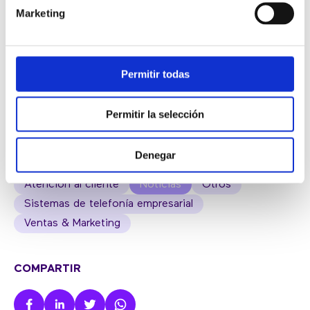
[basic_call_to_action url=»/cloud-contact-
Marketing
center/solicita-tu-demo/» target=»_new»
texto_link=»SOLICITA TU DEMO AHORA»]
[/basic_call_to_action]
Permitir todas
Permitir la selección
BLOG
Denegar
Atención al cliente
Noticias
Otros
Sistemas de telefonía empresarial
Ventas & Marketing
COMPARTIR