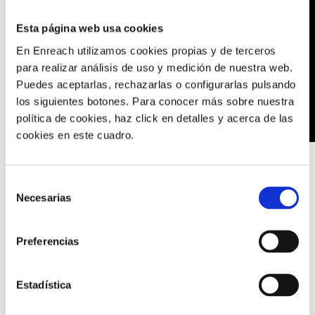
Esta página web usa cookies
En Enreach utilizamos cookies propias y de terceros
para realizar análisis de uso y medición de nuestra web.
Puedes aceptarlas, rechazarlas o configurarlas pulsando
los siguientes botones. Para conocer más sobre nuestra
política de cookies, haz click en detalles y acerca de las
cookies en este cuadro.
Selección
¿Tu empresa hace estudios de
Necesarias
de
mercado?
consentimiento
Preferencias
Descubre en detalle cómo
Qualimetrie
utiliza nuestras
soluciones de Telefonía Inteligente.
Solicita tu demo
Estadística
personalizada
.