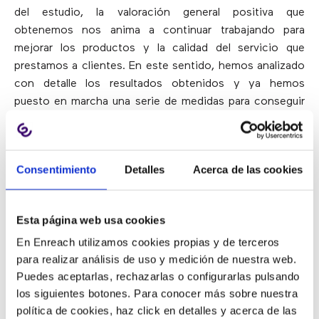
del estudio, la valoración general positiva que
obtenemos nos anima a continuar trabajando para
mejorar los productos y la calidad del servicio que
prestamos a clientes. En este sentido, hemos analizado
con detalle los resultados obtenidos y ya hemos
puesto en marcha una serie de medidas para conseguir
este objetivo. Consulta aquí la
versión en pdf
.
Consentimiento
Detalles
Acerca de las cookies
BLOG
Esta página web usa cookies
En Enreach utilizamos cookies propias y de terceros
Atención al cliente
Noticias
Otros
para realizar análisis de uso y medición de nuestra web.
Sistemas de telefonía empresarial
Puedes aceptarlas, rechazarlas o configurarlas pulsando
Ventas & Marketing
los siguientes botones. Para conocer más sobre nuestra
política de cookies, haz click en detalles y acerca de las