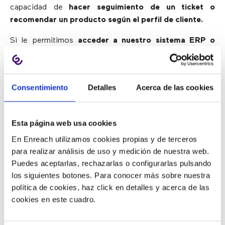
capacidad de
hacer seguimiento de un ticket o
recomendar un producto según el perfil de cliente.
Si le permitimos
acceder a nuestro sistema ERP o
CRM
dónde habita esta información, el bot podrá pedir
el DNI del cliente, identificarlo en la base de datos y,
por ejemplo, proporcionar el estado de una incidencia.
Consentimiento
Detalles
Acerca de las cookies
Además, la IA generativa se apoya en un algoritmo
capaz de “crear por sí solo”
permitiéndole cruzar
Esta página web usa cookies
datos para recomendar productos/servicios
.
En Enreach utilizamos cookies propias y de terceros
para realizar análisis de uso y medición de nuestra web.
4.
AYUDANDO
A LOS
Puedes aceptarlas, rechazarlas o configurarlas pulsando
AGENTES
los siguientes botones. Para conocer más sobre nuestra
política de cookies, haz click en detalles y acerca de las
cookies en este cuadro.
A través de un chat interno, los agentes pueden hacerle