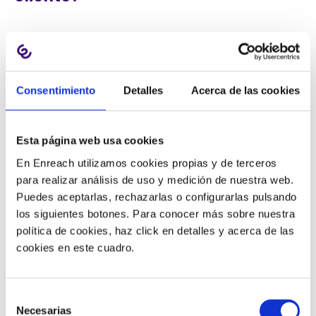
Los proveedores de software han sido rápidos y
creativos al incorporar nueva tecnología en sus
paquetes de software.
Los avances tecnológicos
Consentimiento
Detalles
Acerca de las cookies
modernos han mejorado la CX, la experiencia del
agente (AX), la gestión operativa, la flexibilidad del
call center y los precios del software
. La innovación
Esta página web usa cookies
ha mejorado el software de gestión de servicio al
En Enreach utilizamos cookies propias y de terceros
cliente en aspectos como:
para realizar análisis de uso y medición de nuestra web.
Puedes aceptarlas, rechazarlas o configurarlas pulsando
Plataforma en la nube.
los siguientes botones. Para conocer más sobre nuestra
Integraciones CRM
.
política de cookies, haz click en detalles y acerca de las
Experiencias omnicanal.
cookies en este cuadro.
Inteligencia Artificial (IA).
¿Cómo ganan los clientes con el
Selección
Necesarias
de