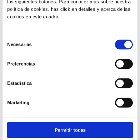
los siguientes botones. Para conocer más sobre nuestra
infraestructura unificada eficiente para
mejorar las
política de cookies, haz click en detalles y acerca de las
capacidades de comunicación
.
cookies en este cuadro.
La
audioconferencia y vídeoconferencia
están
preparadas para mantener un crecimiento constante
hasta 2025, debido al creciente despliegue de
Selección
herramientas de comunicación visual en las
Necesarias
de
empresas
.
consentimiento
Asia Pacífico será el mercado regional de más
Preferencias
rápido crecimiento
, debido a la aparición de
proveedores de servicios locales que ofrecerán
diversas soluciones de UC.
Estadística
Marketing
BLOG
Permitir todas
Atención al cliente
Noticias
Otros