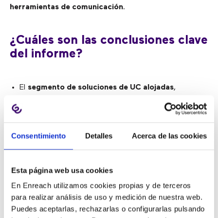
herramientas de comunicación
.
¿Cuáles son las conclusiones clave
del informe?
El
segmento de soluciones de UC alojadas
,
registrará una CAGR significativa hasta 2025 debido
a una mayor implementación de las soluciones de
UCaaS en las empresas.
Consentimiento
Detalles
Acerca de las cookies
Las
aplicaciones de atención médica
se
desarrollarán a una CAGR del 20% en los próximos 6
años, debido a una mayor adopción de herramientas
Esta página web usa cookies
de vídeoconferencia para el monitoreo remoto de
pacientes.
En Enreach utilizamos cookies propias y de terceros
para realizar análisis de uso y medición de nuestra web.
El
segmento de pymes
crecerá al ritmo más rápido
Puedes aceptarlas, rechazarlas o configurarlas pulsando
hasta 2025, debido a la creciente necesidad de una