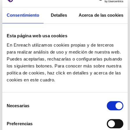
soluciones remotas, lo que crea aún más oportunidades
para la implementación de soluciones UCaaS. Además
Consentimiento
Detalles
Acerca de las cookies
de eso, la creciente demanda de dispositivos móviles,
aplicaciones y una variedad de herramientas de
colaboración está permitiendo a los empleados
Esta página web usa cookies
conectarse a través de geografías, plataformas y
En Enreach utilizamos cookies propias y de terceros
dispositivos.
Esto está transformando aún más las
para realizar análisis de uso y medición de nuestra web.
tendencias de consumo de TI y aumentando la
Puedes aceptarlas, rechazarlas o configurarlas pulsando
adopción de
soluciones de Cloud Computing y
los siguientes botones. Para conocer más sobre nuestra
UCaaS
.
política de cookies, haz click en detalles y acerca de las
cookies en este cuadro.
Incremento en la adopción de
plataformas UCaaS integradas
Selección
Necesarias
de
debido al trabajo remoto
consentimiento
Preferencias