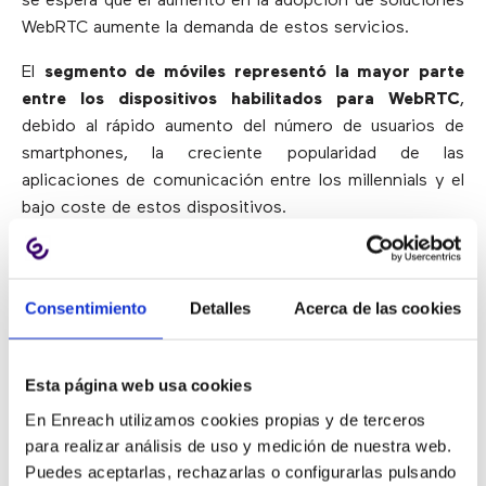
se espera que el aumento en la adopción de soluciones
WebRTC aumente la demanda de estos servicios.
El
segmento de móviles representó la mayor parte
entre los dispositivos habilitados para WebRTC
,
debido al rápido aumento del número de usuarios de
smartphones, la creciente popularidad de las
aplicaciones de comunicación entre los millennials y el
bajo coste de estos dispositivos.
Además, se espera que
la
adopción significativa de
movilidad
y el lanzamiento de ofertas de productos
innovadores impulsen el crecimiento del mercado
Consentimiento
Detalles
Acerca de las cookies
WebRTC
.
Esta página web usa cookies
¿Qué regiones crecerán más?
En Enreach utilizamos cookies propias y de terceros
para realizar análisis de uso y medición de nuestra web.
Puedes aceptarlas, rechazarlas o configurarlas pulsando
Según la región,
el mercado global de comunicación