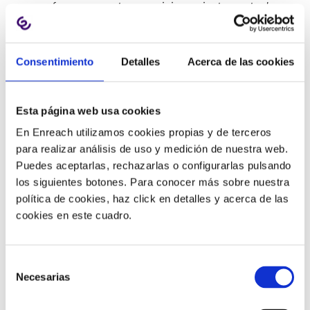
refuerza nuestro posicionamiento actual
“mobile-first”. Estamos muy contentos de
dar la bienvenida a OSS Networks a
nuestro equipo”
.
Consentimiento
Detalles
Acerca de las cookies
La compañía mantendrá su sede en Riga, Letonia. Sus
tres socios fundadores – Armands Meinarts (CEO y
Esta página web usa cookies
cofundador), Juris Breicis (cofundador) y Mārtiņš Gailītis
En Enreach utilizamos cookies propias y de terceros
(cofundador) – continuarán ocupándose del negocio y
para realizar análisis de uso y medición de nuestra web.
también dirigirán su equipo experto de 26 personas, que
Puedes aceptarlas, rechazarlas o configurarlas pulsando
incluye un fuerte centro de desarrollo, para impulsar el
los siguientes botones. Para conocer más sobre nuestra
nuevo crecimiento de Enreach en la región.
política de cookies, haz click en detalles y acerca de las
cookies en este cuadro.
Armands Meinarts afirma que
“OSS Networks
está considerado como pionero de los
servicios de telecomunicaciones en la nube
Selección
en el mercado báltico, con una cartera de
Necesarias
de
clientes correspondiente a más del 40% de
consentimiento
todas las pymes de la región que utilizan