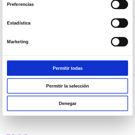
Preferencias
soluciones basadas en la nube y 33.000
puestos actuales. Gracias a la combinación
de nuestra experiencia local y el exitoso
Estadística
historial de Enreach en la captación de
proveedores de servicios, juntos
Marketing
abordaremos nuevas oportunidades de
negocio. A su vez, esto proporcionará un
mayor valor a los clientes y asociados en
el Báltico. Con Enreach, OSS Networks
Permitir todas
también se beneficiará del crecimiento
previsto en el mercado báltico de la nube,
Permitir la selección
con nuestras soluciones de PBX en la nube
alojadas en la zona”
.
Denegar