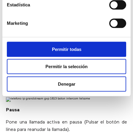
Directorio
Estadística
Te muestra el directorio y permite buscar extensiones
Marketing
por nombre.
Buzón de voz
Permitir todas
Permite llamar al buzón de voz.
Permitir la selección
Denegar
Intercom
Pausa
Pone una llamada activa en pausa (Pulsar el botón de
línea para reanudar la llamada).