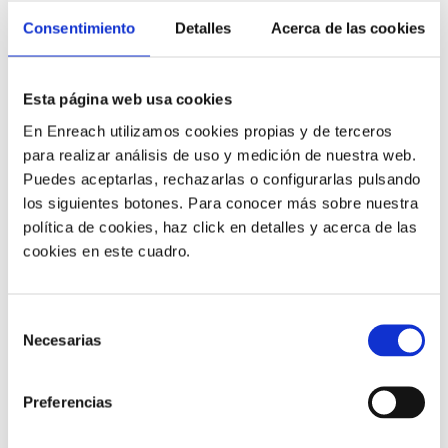
con el texto PickUp.
Consentimiento
Detalles
Acerca de las cookies
3. MANUAL DE USO DE LAS
Esta página web usa cookies
TECLAS
En Enreach utilizamos cookies propias y de terceros
para realizar análisis de uso y medición de nuestra web.
Puedes aceptarlas, rechazarlas o configurarlas pulsando
Botones de línea
los siguientes botones. Para conocer más sobre nuestra
política de cookies, haz click en detalles y acerca de las
Permiten selecciona qué línea / cuenta SIP utilizar.
cookies en este cuadro.
Muestra el estado de la línea: verde activa / rojo
parpadeando= llamada entrante.
Selección
Necesarias
de
Home
consentimiento
Vuelve a la pantalla de inicio.
Preferencias