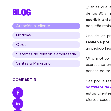
¿Sabías que 
BLOG
de los 80 y 
escribir ant
Atención al cliente
pequeña resis
Noticias
Una de las p
resuelve por 
Otros
un pedido lle
Sistemas de telefonía empresarial
Otro motivo
Ventas & Marketing
expresarse e
pensar, edita
COMPARTIR
Sea por la r
software de 
estos cliente
ciertos casos