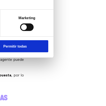
pueden ajustar
 en datos.
Marketing
IONES
Permitir todas
tender a más
de cada agente
o agente puede
spuesta
, por lo
LAS