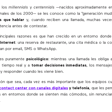
a los
millennials
y
centennials
—nacidos aproximadamente ent
finales de los 2000— se les conoce como la “generación mu
es que hablar
y, cuando reciben una llamada, muchas vece
tencia antes de contestar.
rincipales razones es que han crecido en un entorno dond
Internet
: una reserva de restaurante, una cita médica o la c
gan por email, SMS o WhatsApp.
 es puramente
psicológico
: mientras una llamada les obliga a
n tiempo real y a
tomar decisiones inmediatas
, los mensaje
r y responder cuando les viene bien.
azón que sea, cada vez es más importante que los equipos c
contact center con canales digitales
y telefonía
, que les pe
s en entornos donde se sienten más cómodos, sin renunciar
.