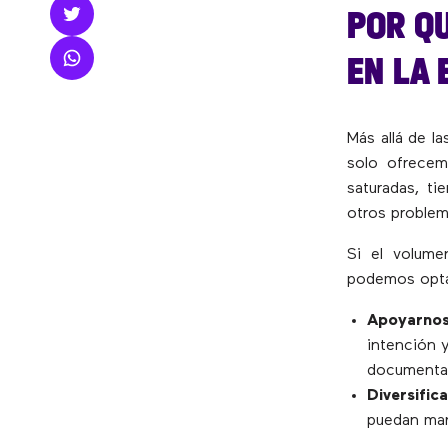
POR QU
EN LA 
Más allá de l
solo ofrecem
saturadas, ti
otros problem
Si el volume
podemos opta
Apoyarnos
intención 
documentac
Diversific
puedan man