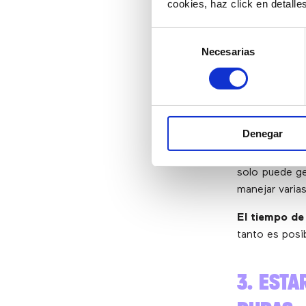
motivos de co
cookies, haz click en detall
mejor los rec
Selección
Necesarias
de
2. MAN
consentimiento
CON ME
Denegar
Uno de los gr
clientes con
solo puede ge
manejar varia
El tiempo de
tanto es posi
3. EST