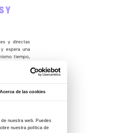
S Y
es y directas
 y espera una
mismo tiempo,
diatas.
de Agentes IA
inida y obtener
Acerca de las cookies
 que “rellenar
,
disminuye la
s son igual de
ón de nuestra web. Puedes
ración media,
obre nuestra política de