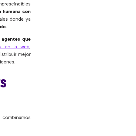
mprescindibles
a humana con
nales donde ya
odo
.
e
agentes que
s en la web
,
stribuir mejor
ígenes.
ES
os combinamos