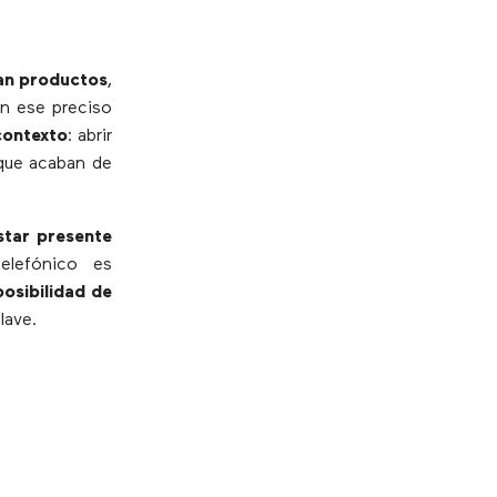
n productos
,
n ese preciso
contexto
: abrir
ue acaban de
star presente
elefónico es
posibilidad de
lave.