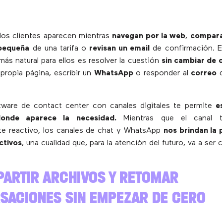
los clientes aparecen mientras
navegan por la web
,
compara
 pequeña
de una tarifa o
revisan un email
de confirmación. E
ás natural para ellos es resolver la cuestión
sin cambiar de 
propia página, escribir un
WhatsApp
o responder al
correo
q
tware de contact center con canales digitales te permite
e
 donde aparece la necesidad.
Mientras que el canal t
e reactivo, los canales de chat y WhatsApp
nos brindan la 
ctivos
, una cualidad que, para la atención del futuro, va a ser c
PARTIR ARCHIVOS Y RETOMAR
SACIONES SIN EMPEZAR DE CERO