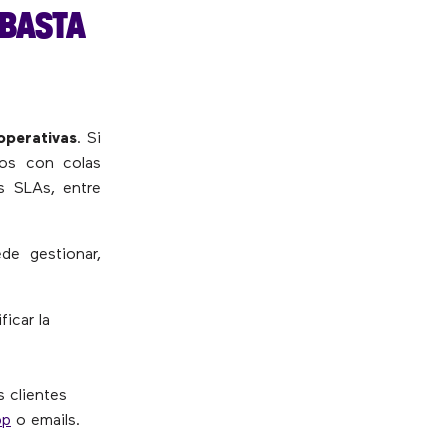
 BASTA
 operativas
. Si
nos con colas
os SLAs, entre
de gestionar,
ficar la
 clientes
pp
o emails.