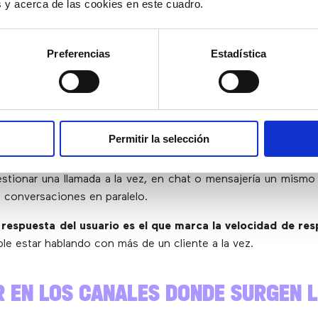
ntacto o volumen por franja horaria. Con estos datos, se 
es y acerca de las cookies en este cuadro.
ursos, detectar cuellos de botella y tomar decisiones basadas
Preferencias
Estadística
EJAR MÁS VOLUMEN DE CONVERSAC
NOS ESPERAS
Permitir la selección
andes beneficios de los canales digitales es que permiten
a
 menos tiempo de espera
. A diferencia del teléfono, don
stionar una llamada a la vez, en chat o mensajería un mism
s conversaciones en paralelo.
 respuesta del usuario es el que marca la velocidad de re
ble estar hablando con más de un cliente a la vez.
AR EN LOS CANALES DONDE SURGEN 