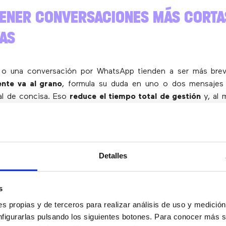
TENER CONVERSACIONES MÁS CORTA
VAS
o una conversación por WhatsApp tienden a ser más brev
iente va al grano
, formula su duda en uno o dos mensajes
al de concisa. Eso
reduce el tiempo total de gestión
y, al 
nos perciben como una marca que da respuestas rápidas e inme
ntes
, este formato es una ventaja clara. Pueden apoyarse 
consultas habituales, responder en base a una plantilla predef
Detalles
 Agent Copilot si les surge alguna duda. Además, al no tener
i mantener una conversación continua como en la llamada
l
y se reduce la sensación de presión.
s
rvisores y gestores de servicio
, las conversaciones digitale
s propias y de terceros para realizar análisis de uso y medici
 estos canales se pueden analizar tiempos de respuesta, du
nfigurarlas pulsando los siguientes botones. Para conocer más s