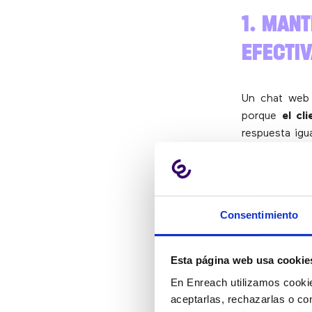
1. MAN
EFECTI
Un chat web 
porque
el cl
respuesta igu
los clientes 
Para los
age
para resolver 
Consentimiento
soporte de un
silencios” n
fatiga menta
Esta página web usa cookie
Para los
supe
En Enreach utilizamos cookie
medibles. En
aceptarlas, rechazarlas o co