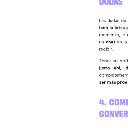
DUDAS
Las dudas de 
leen la letra
momento, lo m
un
chat
en la 
recibir.
Tener un sof
justo ahí,
completament
ser más proa
4. COM
CONVER