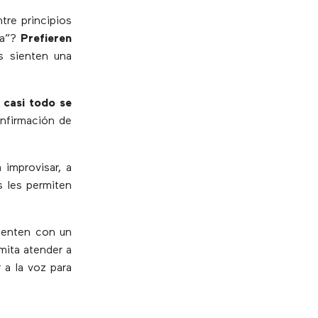
re principios
da”?
Prefieren
s sienten una
e
casi todo se
onfirmación de
 improvisar, a
s les permiten
uenten con un
rmita atender a
 a la voz para