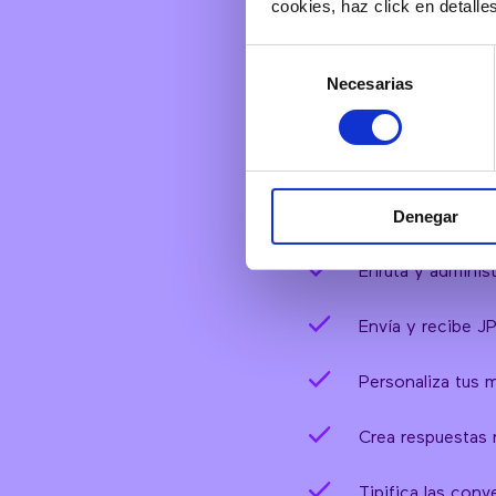
cookies, haz click en detall
Selección
Necesarias
de
​Personaliza la e
consentimiento
Customiza el wid
Denegar
Instálalo en tu w
Enruta y adminis
Envía y recibe J
Personaliza tus 
Crea respuestas r
Tipifica las conv