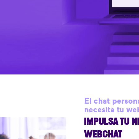
El chat person
necesita tu we
IMPULSA TU 
WEBCHAT