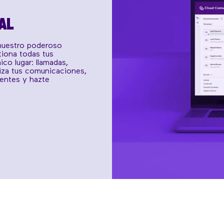
AL
nuestro poderoso
iona todas tus
co lugar: llamadas,
iza tus comunicaciones,
gentes y hazte