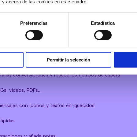
es y acerca de las cookies en este cuadro.
CARACTERÍSTICAS
Preferencias
Estadística
xperiencia de tus clientes con nuestro AI Agent
get para que se adapte a tu página web: colores, botones, m
Permitir la selección
eb copiando y pegando una simple línea de código​​
tra las conversaciones y reduce los tiempos de espera
PGs, vídeos, PDFs…
mensajes con iconos y textos enriquecidos
ápidas​
ersaciones y añade notas​