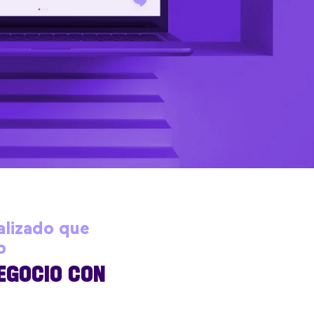
alizado que
b
NEGOCIO CON