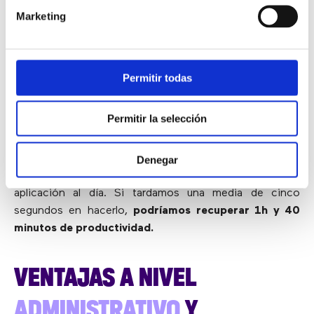
esta fusión radica en
la reducción del número de
Marketing
herramientas que la empresa necesita instalar y
mantener
. Al unificar UCaaS y CCaaS en una sola
plataforma integrada, se
eliminan las redundancias
y se
simplifica el proceso de gestión de herramientas de
Permitir todas
comunicación.
Permitir la selección
Otro aspecto positivo es la
reducción del «toggle
tax»
, es decir, el tiempo que se pierde alternando entre
diferentes aplicaciones. Un estudio de
Harvard Business
Denegar
Review
encontró que cambiamos 1.200 veces de
aplicación al día. Si tardamos una media de cinco
segundos en hacerlo,
podríamos recuperar 1h y 40
minutos de productividad.
VENTAJAS A NIVEL
ADMINISTRATIVO
Y