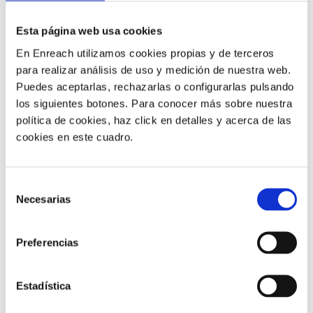
Esta página web usa cookies
La integración de UCaaS y CCaaS ayuda a las empresas
a ofrecer una mejor experiencia de cliente. Como
En Enreach utilizamos cookies propias y de terceros
para realizar análisis de uso y medición de nuestra web.
durante una conversación con un consumidor es
Puedes aceptarlas, rechazarlas o configurarlas pulsando
posible
contactar con un experto de nuestro equipo
los siguientes botones. Para conocer más sobre nuestra
para ayudar en la consulta,
reducimos las
política de cookies, haz click en detalles y acerca de las
transferencias
entre departamentos,
resolvemos las
cookies en este cuadro.
dudas en la primera llamada
y evitamos que los
clientes tengan que
repetir su problema
reiteradamente.
Selección
Necesarias
de
VENTAJAS A NIVEL
consentimiento
Preferencias
OPERATIVO
Estadística
Desde una perspectiva operativa, la principal ventaja de