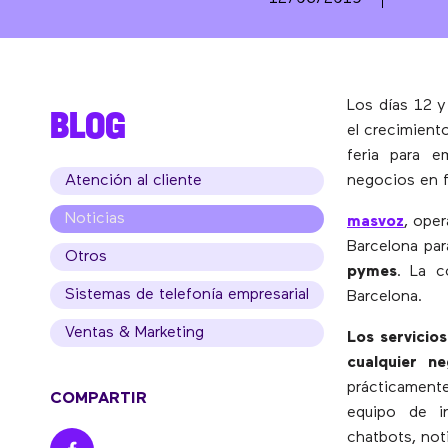
Los días 12 y
BLOG
el crecimient
feria para 
Atención al cliente
negocios en 
Noticias
masvoz
, oper
Barcelona par
Otros
pymes
. La c
Sistemas de telefonía empresarial
Barcelona.
Ventas & Marketing
Los servicio
cualquier ne
prácticament
COMPARTIR
equipo de in
chatbots, not