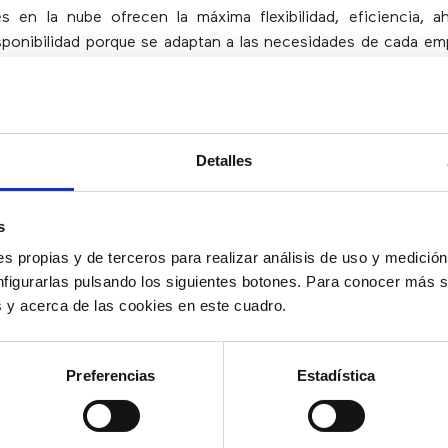
s en la nube ofrecen la máxima flexibilidad, eficiencia, ah
isponibilidad porque se adaptan a las necesidades de cada e
IZ Barcelona
Detalles
cuenta con 130 conferencias, más de 40 puntos de ases
s
e networking y 70 expositores, y entre los ponentes hay hist
ores, sesiones de motivación para desarrollar proyectos 
s propias y de terceros para realizar análisis de uso y medici
ntes en la era digital.
nfigurarlas pulsando los siguientes botones. Para conocer más s
es y acerca de las cookies en este cuadro.
 esta novena edición también se muestra la sostenibil
e impacta positivamente en los negocios, se habla de cóm
 Desarrollo Sostenible en una empresa y se expone la ec
Preferencias
Estadística
amienta innovadora para la prevención de residuos.