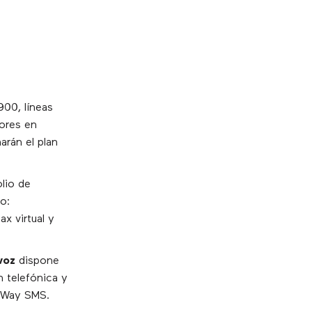
900, líneas
ores en
rán el plan
olio de
o:
ax virtual y
voz
dispone
n telefónica y
2-Way SMS.