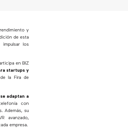
prendimiento y
dición de esta
impulsar los
rticipa en BIZ
ra startups y
de la Fira de
 se adaptan a
elefonía con
s. Además, su
IVR avanzado,
 cada empresa.