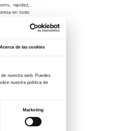
orro, rapidez,
mpresa en todo
Acerca de las cookies
oramiento, 16
orias de éxito
y claves para
ón de nuestra web. Puedes
obre nuestra política de
idad como una
o aplicar los
onomía social
Marketing