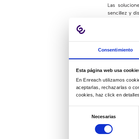
Las solucione
sencillez y d
momento.
Sobre B
Consentimiento
Este evento 
Esta página web usa cookie
actividades d
de emprended
En Enreach utilizamos cookie
conseguir clie
aceptarlas, rechazarlas o co
cookies, haz click en detall
Asimismo, en
tendencia qu
Selección
Objetivos de
Necesarias
de
como una herr
consentimiento