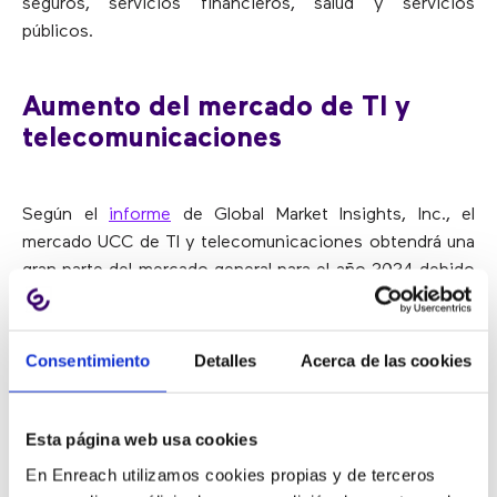
seguros, servicios financieros, salud y servicios
públicos.
Aumento del mercado de TI y
telecomunicaciones
Según el
informe
de Global Market Insights, Inc., el
mercado UCC de TI y telecomunicaciones obtendrá una
gran parte del mercado general para el año 2024 debido
a la alta adopción y las aplicaciones de la tecnología
para los flujos de procesos en la industria. La
colaboración eficaz en equipo y la disponibilidad de red
Consentimiento
Detalles
Acerca de las cookies
son algunos de los requisitos clave de las empresas que
operan en este sector. Por lo tanto, la tecnología de
UCC obtendrá una gran aceptación por parte de las
Esta página web usa cookies
empresas que operan en una escala global extensa.
En Enreach utilizamos cookies propias y de terceros