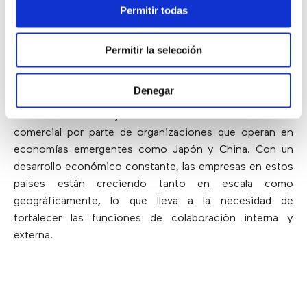
tendencia de movilidad
por parte de las empresas de
Permitir todas
Estados Unidos también contribuirán positivamente al
crecimiento del mercado.
Permitir la selección
Por otro lado, se espera que el mercado de Asia
Pacífico crezca con una tasa de crecimiento anual de
Denegar
más del 13% entre 2018 y 2024 debido a la creciente
demanda de una mejor infraestructura de comunicación
comercial por parte de organizaciones que operan en
economías emergentes como Japón y China. Con un
desarrollo económico constante, las empresas en estos
países están creciendo tanto en escala como
geográficamente, lo que lleva a la necesidad de
fortalecer las funciones de colaboración interna y
externa.