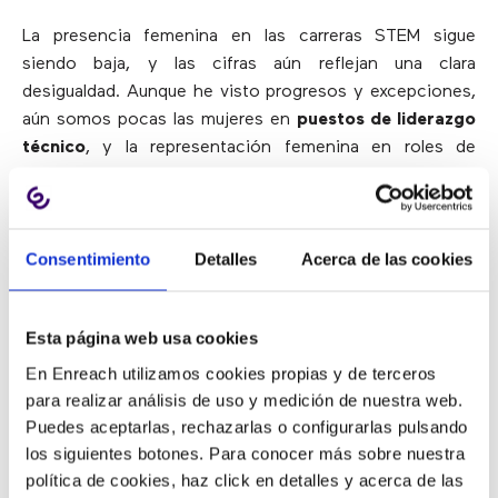
La presencia femenina en las carreras STEM sigue
siendo baja, y las cifras aún reflejan una clara
desigualdad. Aunque he visto progresos y excepciones,
aún somos pocas las mujeres en
puestos de liderazgo
técnico
, y la representación femenina en roles de
ingeniería y tecnología sigue siendo insuficiente.
Si bien es cierto que la sociedad empieza a despertar,
las empresas se están transformando y las nuevas
Consentimiento
Detalles
Acerca de las cookies
generaciones vienen pisando fuerte,
el progreso no
sucede solo: hay que acelerarlo, cuestionarlo y
exigirlo
. No basta con abrir puertas; hay que asegurarse
Esta página web usa cookies
de que más mujeres crucen el umbral y ocupen su lugar
En Enreach utilizamos cookies propias y de terceros
en la mesa.
para realizar análisis de uso y medición de nuestra web.
Puedes aceptarlas, rechazarlas o configurarlas pulsando
los siguientes botones. Para conocer más sobre nuestra
¿Qué consejo darías a las jóvenes
política de cookies, haz click en detalles y acerca de las
que duden entre optar por una