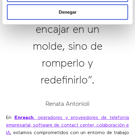
“No se trata de
Denegar
encajar en un
molde, sino de
romperlo y
redefinirlo”.
Renata Antonioli
En
Enreach
, operadores y proveedores de telefonía
empresarial, software de contact center, colaboración e
IA
, estamos comprometidos con un entorno de trabajo