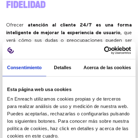
FIDELIDAD
Ofrecer
atención al cliente 24/7 es una forma
inteligente de mejorar la experiencia de usuario
, que
verá cómo sus dudas o preocupaciones pueden ser
resueltas en cualquier momento del día: ¿cómo
devuelvo un pedido? ¿Cuándo llegará mi compra?
¿Puedo cambiar la dirección de envío?
Consentimiento
Detalles
Acerca de las cookies
Si conseguimos responder de forma rápida y eficaz a
nuestros clientes y solucionamos sus problemas,
las
Esta página web usa cookies
probabilidades de que vuelvan a comprar en nuestro
En Enreach utilizamos cookies propias y de terceros
ecommerce se incrementan notablemente
, y el
para realizar análisis de uso y medición de nuestra web.
chatbot es nuestro gran aliado.
Puedes aceptarlas, rechazarlas o configurarlas pulsando
los siguientes botones. Para conocer más sobre nuestra
EVA: EL CHATBOT PARA
política de cookies, haz click en detalles y acerca de las
cookies en este cuadro.