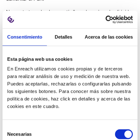
No se trata solo de repartir llamadas, sino de dirigirlas
mejor. Si una incidencia técnica compleja llega a un
agente sin conocimientos suficientes, la probabilidad
de que haya una segunda llamada aumenta. En cambio,
Consentimiento
Detalles
Acerca de las cookies
cuando el enrutamiento tiene en cuenta habilidades,
tipología de consulta o incluso el último agente con el
Esta página web usa cookies
que habló el cliente, la resolución en primer contacto
mejora mucho más
.
En Enreach utilizamos cookies propias y de terceros
para realizar análisis de uso y medición de nuestra web.
En operaciones más complejas, una solución de
cloud
Puedes aceptarlas, rechazarlas o configurarlas pulsando
contact center con smart routing
ayuda a distribuir
los siguientes botones. Para conocer más sobre nuestra
llamadas y conversaciones entre canales de forma más
política de cookies, haz click en detalles y acerca de las
inteligente y con más contexto.
cookies en este cuadro.
REFUERZA LA FORMACIÓN
Selección
CONTINUA
Necesarias
de