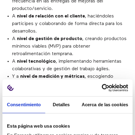
frecuencia en las entregas de mejoras del
producto/servicio.
A
nivel de relación con el cliente
, haciéndoles
partícipes y colaborando de forma directa para los
desarrollos.
A
nivel de gestión de producto
, creando productos
mínimos viables (MVP) para obtener
retroalimentación temprana.
A
nivel tecnológico
, implementando herramientas
colaborativas y de gestión del trabajo ágiles.
Y a
nivel de medición y métricas
, escogiendo
nuevos KPIs para medir la entrega de valor y la
satisfacción del cliente.
Consentimiento
Detalles
Acerca de las cookies
¿POR QUÉ SOMOS
REFERENTES EN AGILE?
Esta página web usa cookies