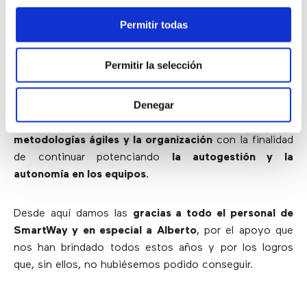
conseguido
incorporar las necesidades de nuestros
Permitir todas
clientes a nuestras soluciones
. ¿El resultado? Ahora
somos capaces de
predecir qué necesitan nuestros
usuarios
y entregar
un servicio de mayor calidad
.
Permitir la selección
Alineado con nuestra forma de
trabajar en Holocracia
,
Denegar
la estructura de organización horizontal por excelencia,
SmartWay nos ha ayudado en el
alineamiento entre las
metodologías ágiles y la organización
con la finalidad
de continuar potenciando
la autogestión y la
autonomía en los equipos
.
Desde aquí damos las
gracias a todo el personal de
SmartWay y en especial a Alberto
, por el apoyo que
nos han brindado todos estos años y por los logros
que, sin ellos, no hubiésemos podido conseguir.