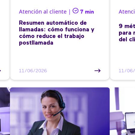
Atención al cliente |
Atenci
7 min
Resumen automático de
9 mét
llamadas: cómo funciona y
para 
cómo reduce el trabajo
del cl
postllamada
11/06/2026
11/06