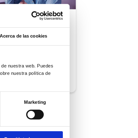
ón al cliente |
5 min
comprobar si tu
Acerca de las cookies
ión al cliente cumple
iempos de respuesta
 normativa
ón de nuestra web. Puedes
obre nuestra política de
/2026
Marketing