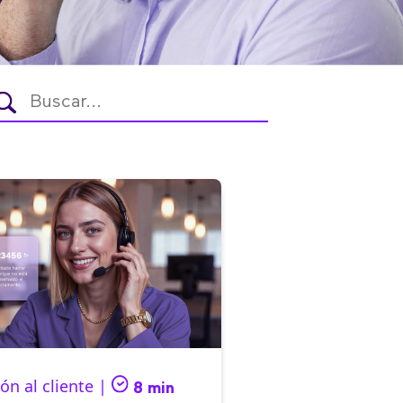
ón al cliente |
8 min