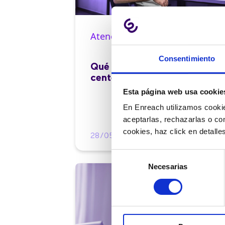
Atención al cliente |
10 min
Consentimiento
Qué es el FCR en un contact
center y cómo mejorarlo
Esta página web usa cookie
En Enreach utilizamos cookie
aceptarlas, rechazarlas o co
cookies, haz click en detall
28/05/2026
Selección
Necesarias
de
consentimiento