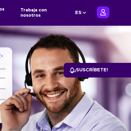
os
Trabaja con
ES
nosotros
¡SUSCRÍBETE!