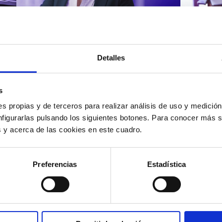
Atención al cliente |
Atenci
8 min
Cómo 
Detalles
Cómo automatizar la
atenc
evaluación de llamadas en
los t
un contact center con IA
según
s
s propias y de terceros para realizar análisis de uso y medici
nfigurarlas pulsando los siguientes botones. Para conocer más s
es y acerca de las cookies en este cuadro.
12/05/2026
11/05
Preferencias
Estadística