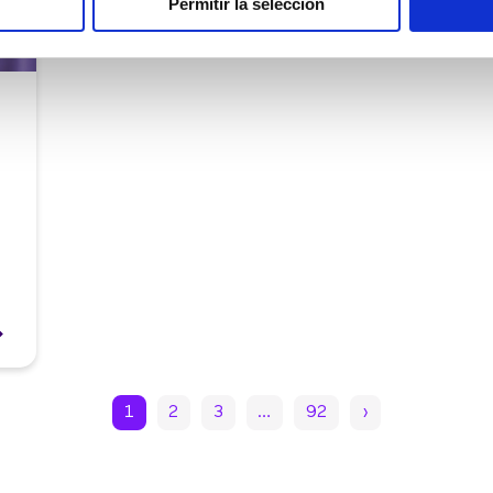
Permitir la selección
1
2
3
…
92
›