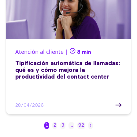
Atención al cliente |
8 min
Tipificación automática de llamadas:
qué es y cómo mejora la
productividad del contact center
28/04/2026
1
2
3
…
92
›