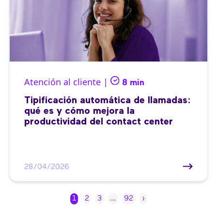
Atención al cliente |
8 min
Tipificación automática de llamadas:
qué es y cómo mejora la
productividad del contact center
28/04/2026
1
2
3
…
92
›