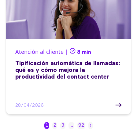
Atención al cliente |
8 min
Tipificación automática de llamadas:
qué es y cómo mejora la
productividad del contact center
28/04/2026
1
2
3
…
92
›