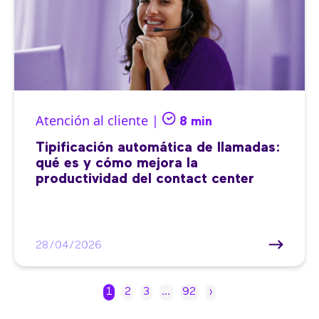
Atención al cliente |
8 min
Tipificación automática de llamadas:
qué es y cómo mejora la
productividad del contact center
28/04/2026
1
2
3
…
92
›