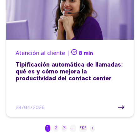
Atención al cliente |
8 min
Tipificación automática de llamadas:
qué es y cómo mejora la
productividad del contact center
28/04/2026
1
2
3
…
92
›