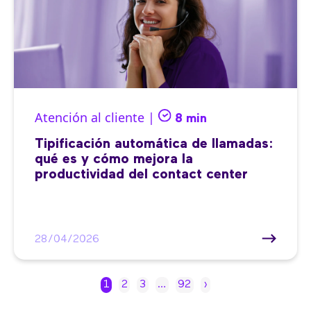
Atención al cliente |
8 min
Tipificación automática de llamadas:
qué es y cómo mejora la
productividad del contact center
28/04/2026
1
2
3
…
92
›