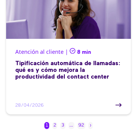
Atención al cliente |
8 min
Tipificación automática de llamadas:
qué es y cómo mejora la
productividad del contact center
28/04/2026
1
2
3
…
92
›