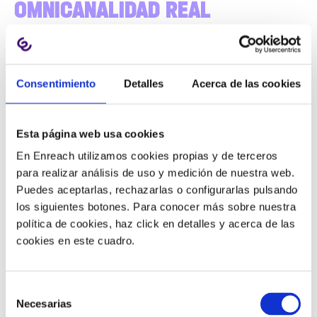
OMNICANALIDAD REAL
El cliente no siempre entra por la web. Muchas
conversaciones empiezan o continúan en WhatsApp,
Consentimiento
Detalles
Acerca de las cookies
llamada, email o formularios. Por eso, una prestación
clave es poder
centralizar conversaciones de
distintos canales
para que el proceso comercial no
Esta página web usa cookies
quede fragmentado.
En Enreach utilizamos cookies propias y de terceros
para realizar análisis de uso y medición de nuestra web.
Si este punto es prioritario para tu inmobiliaria, te
Puedes aceptarlas, rechazarlas o configurarlas pulsando
interesa revisar una solución como
Enreach
los siguientes botones. Para conocer más sobre nuestra
Omnichannel
, pensada para unificar la atención al
política de cookies, haz click en detalles y acerca de las
cliente y las conversaciones comerciales.
cookies en este cuadro.
DERIVACIÓN INTELIGENTE A UN
Selección
AGENTE HUMANO
Necesarias
de