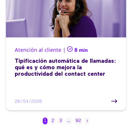
Atención al cliente |
8 min
Tipificación automática de llamadas:
qué es y cómo mejora la
productividad del contact center
28/04/2026
1
2
3
…
92
›