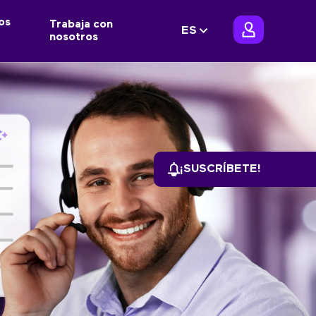
os
Trabaja con
ES
nosotros
¡SUSCRÍBETE!