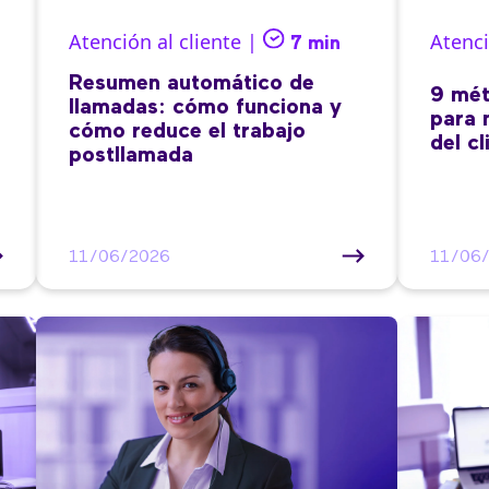
Atención al cliente |
Atenci
7 min
Resumen automático de
9 mét
llamadas: cómo funciona y
para 
cómo reduce el trabajo
del cl
postllamada
11/06/2026
11/06