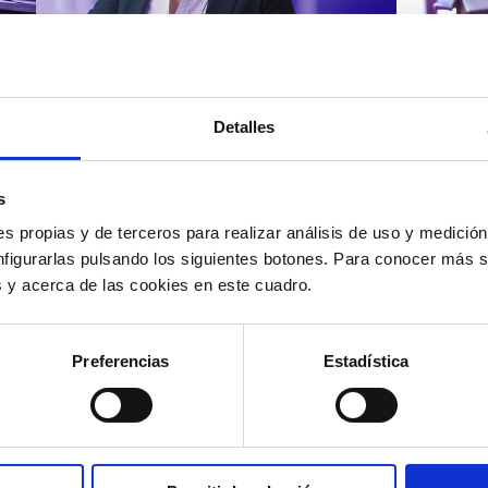
Atención al cliente |
Atenci
8 min
Cómo 
Detalles
Cómo automatizar la
atenc
evaluación de llamadas en
los t
un contact center con IA
según
s
s propias y de terceros para realizar análisis de uso y medici
nfigurarlas pulsando los siguientes botones. Para conocer más s
es y acerca de las cookies en este cuadro.
12/05/2026
11/05
Preferencias
Estadística