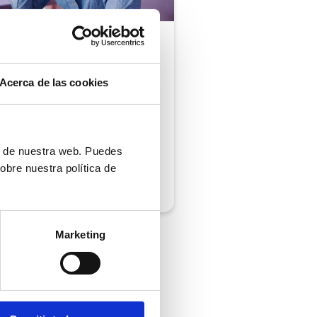
ón al cliente |
5 min
comprobar si tu
Acerca de las cookies
ión al cliente cumple
iempos de respuesta
 normativa
ón de nuestra web. Puedes
obre nuestra política de
/2026
Marketing