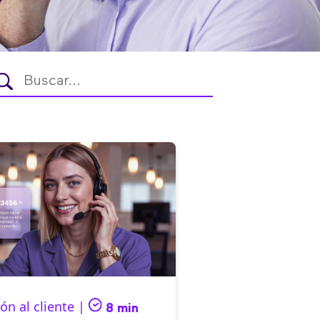
ón al cliente |
8 min