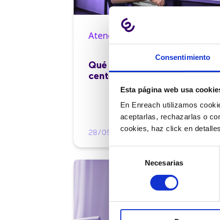
Atención al cliente |
10 min
Consentimiento
Qué es el FCR en un contact
center y cómo mejorarlo
Esta página web usa cookie
En Enreach utilizamos cookie
aceptarlas, rechazarlas o co
cookies, haz click en detall
28/05/2026
Selección
Necesarias
de
consentimiento