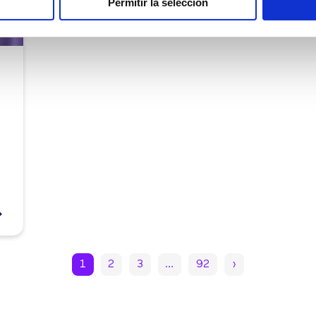
Permitir la selección
1
2
3
…
92
›