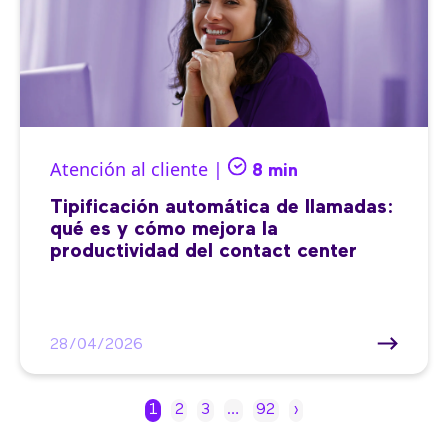
Atención al cliente |
8 min
Tipificación automática de llamadas:
qué es y cómo mejora la
productividad del contact center
28/04/2026
1
2
3
…
92
›