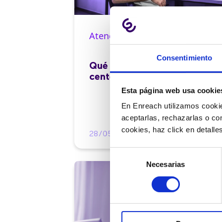
Atención al cliente |
10 min
Consentimiento
Qué es el FCR en un contact
center y cómo mejorarlo
Esta página web usa cookie
En Enreach utilizamos cookie
aceptarlas, rechazarlas o co
cookies, haz click en detall
28/05/2026
Selección
Necesarias
de
consentimiento