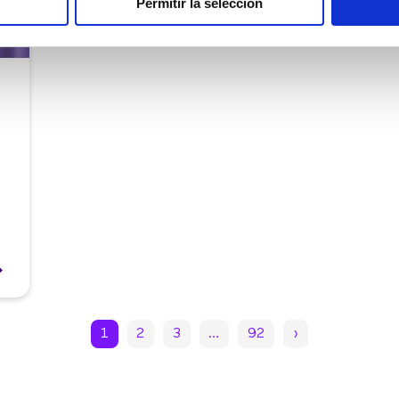
Permitir la selección
1
2
3
…
92
›