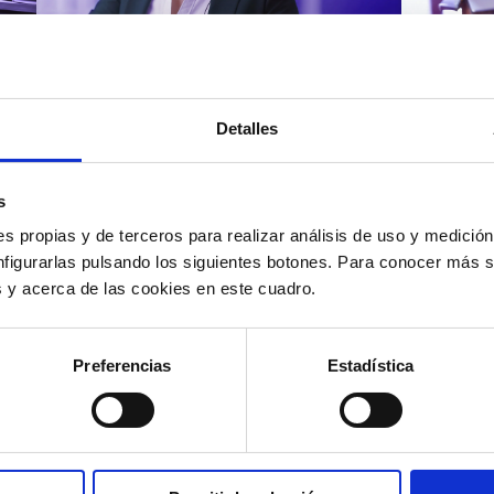
Atención al cliente |
Atenci
8 min
Cómo 
Detalles
Cómo automatizar la
atenc
evaluación de llamadas en
los t
un contact center con IA
según
s
s propias y de terceros para realizar análisis de uso y medici
nfigurarlas pulsando los siguientes botones. Para conocer más s
es y acerca de las cookies en este cuadro.
12/05/2026
11/05
Preferencias
Estadística