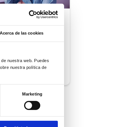
ón al cliente |
5 min
comprobar si tu
Acerca de las cookies
ión al cliente cumple
iempos de respuesta
 normativa
ón de nuestra web. Puedes
obre nuestra política de
/2026
Marketing