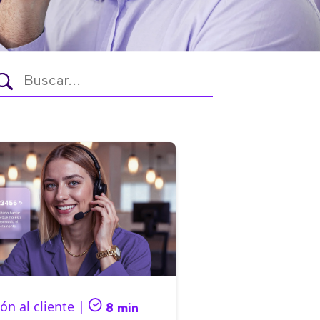
ón al cliente |
8 min