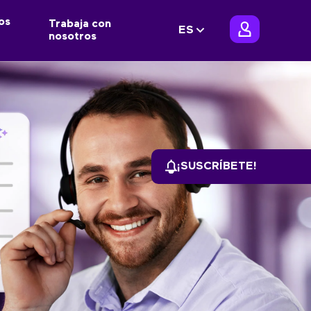
os
Trabaja con
ES
nosotros
¡SUSCRÍBETE!