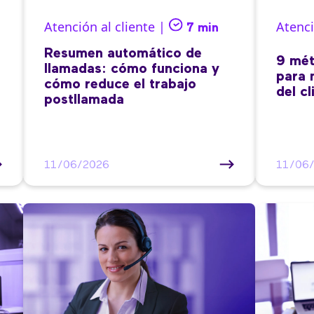
Atención al cliente |
Atenci
7 min
Resumen automático de
9 mét
llamadas: cómo funciona y
para 
cómo reduce el trabajo
del cl
postllamada
11/06/2026
11/06