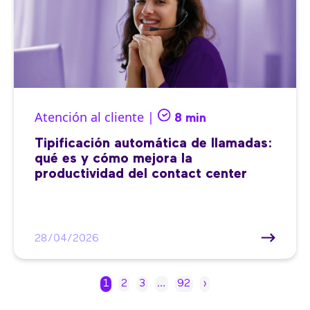
Atención al cliente |
8 min
Tipificación automática de llamadas:
qué es y cómo mejora la
productividad del contact center
28/04/2026
1
2
3
…
92
›