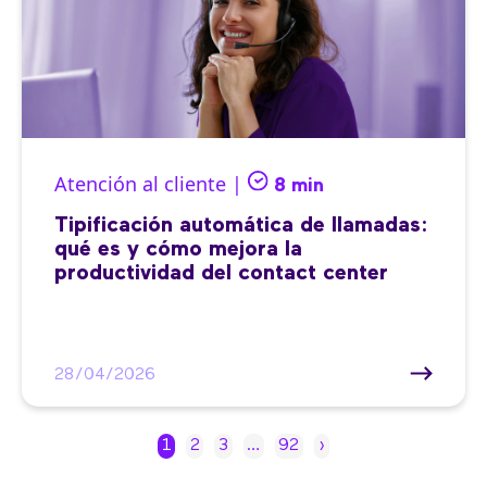
Atención al cliente |
8 min
Tipificación automática de llamadas:
qué es y cómo mejora la
productividad del contact center
28/04/2026
1
2
3
…
92
›