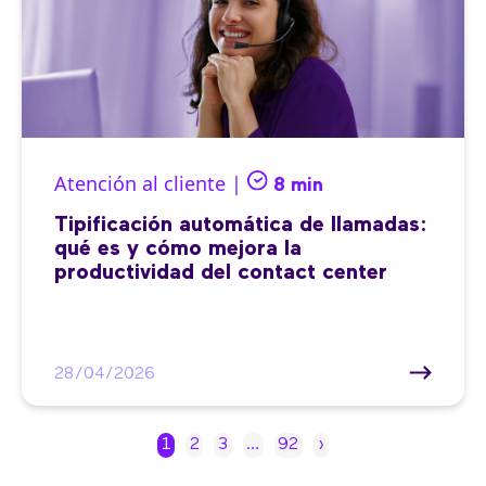
Atención al cliente |
8 min
Tipificación automática de llamadas:
qué es y cómo mejora la
productividad del contact center
28/04/2026
1
2
3
…
92
›