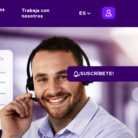
os
Trabaja con
ES
nosotros
¡SUSCRÍBETE!