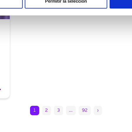
Permitir la selección
1
2
3
…
92
›