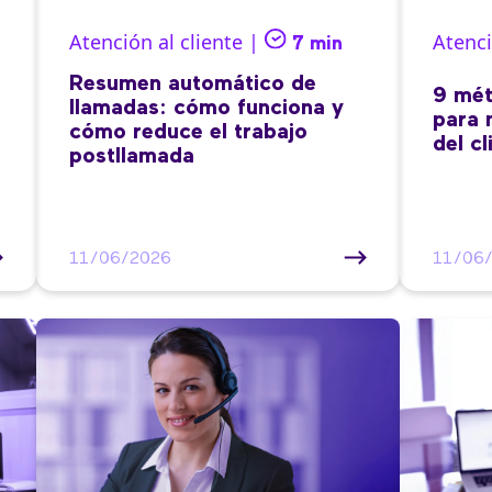
Atención al cliente |
Atenci
7 min
Resumen automático de
9 mét
llamadas: cómo funciona y
para 
cómo reduce el trabajo
del cl
postllamada
11/06/2026
11/06