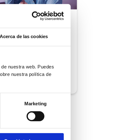
ón al cliente |
5 min
comprobar si tu
Acerca de las cookies
ión al cliente cumple
iempos de respuesta
 normativa
ón de nuestra web. Puedes
obre nuestra política de
/2026
Marketing