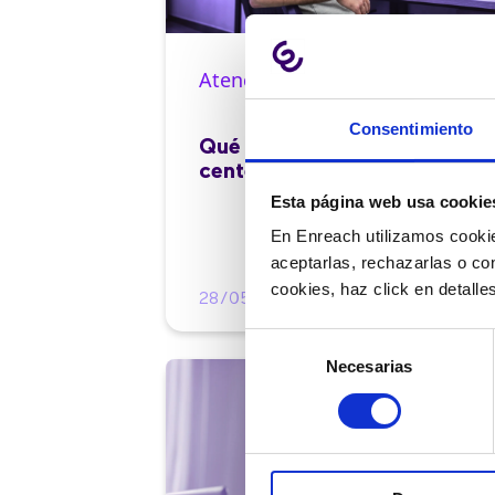
Atención al cliente |
10 min
Consentimiento
Qué es el FCR en un contact
center y cómo mejorarlo
Esta página web usa cookie
En Enreach utilizamos cookie
aceptarlas, rechazarlas o co
cookies, haz click en detall
28/05/2026
Selección
Necesarias
de
consentimiento