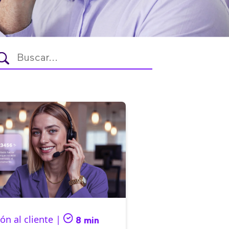
ón al cliente |
8 min