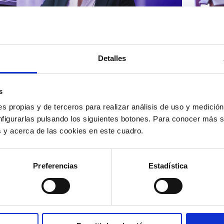
Atención al cliente |
Atenci
8 min
Cómo 
Detalles
Cómo automatizar la
atenc
evaluación de llamadas en
los t
un contact center con IA
según
s
s propias y de terceros para realizar análisis de uso y medici
nfigurarlas pulsando los siguientes botones. Para conocer más s
es y acerca de las cookies en este cuadro.
12/05/2026
11/05
Preferencias
Estadística