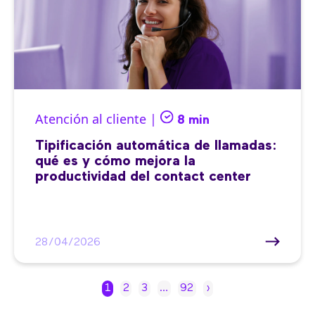
Atención al cliente |
8 min
Tipificación automática de llamadas:
qué es y cómo mejora la
productividad del contact center
28/04/2026
1
2
3
…
92
›