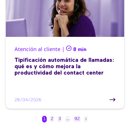
Atención al cliente |
8 min
Tipificación automática de llamadas:
qué es y cómo mejora la
productividad del contact center
28/04/2026
1
2
3
…
92
›