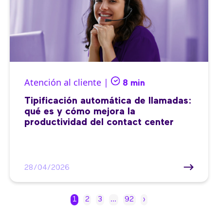
Atención al cliente |
8 min
Tipificación automática de llamadas:
qué es y cómo mejora la
productividad del contact center
28/04/2026
1
2
3
…
92
›