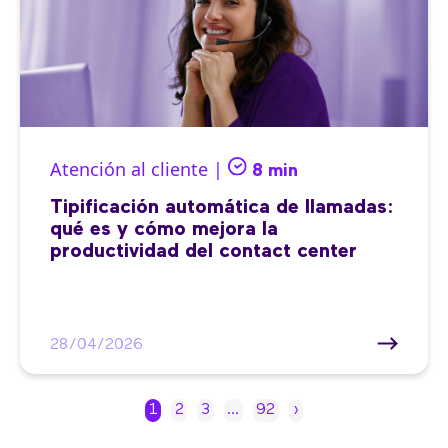
Atención al cliente |
8 min
Tipificación automática de llamadas:
qué es y cómo mejora la
productividad del contact center
28/04/2026
1
2
3
…
92
›