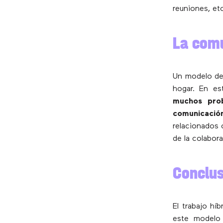
reuniones, et
La comu
Un modelo de 
hogar. En es
muchos prob
comunicació
relacionados 
de la colabora
Conclus
El trabajo hí
este modelo 