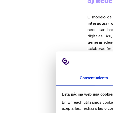
3) Rede
El modelo de 
interactuar 
necesitan ha
digitales. Así,
generar idea
colaboración 
4) Mejo
laboral
Consentimiento
Trabajar desd
Esta página web usa cookie
tiempo y rea
En Enreach utilizamos cookie
acuden a la 
aceptarlas, rechazarlas o co
su familia, in