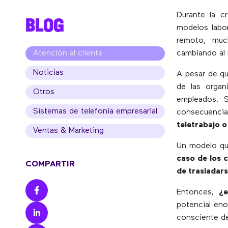
Durante la c
BLOG
modelos labor
remoto, muc
Atención al cliente
cambiando al 
Noticias
A pesar de qu
de las organ
Otros
empleados. S
Sistemas de telefonía empresarial
consecuencia
teletrabajo o
Ventas & Marketing
Un modelo que
caso de los 
COMPARTIR
de trasladars
Entonces,
¿e
potencial eno
consciente de