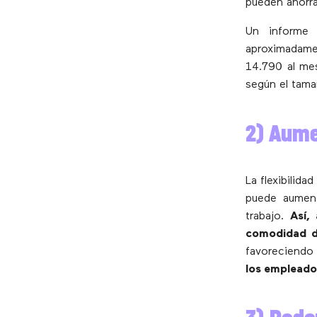
pueden ahorra
Un informe
aproximadame
14.790 al me
según el tama
2) Aume
La flexibilida
puede aument
trabajo.
Así,
comodidad d
favoreciendo
los empleados