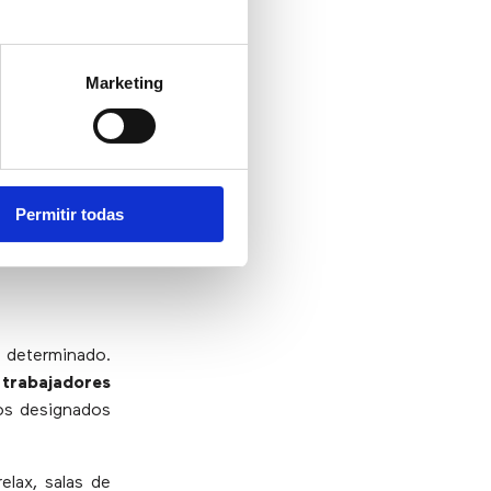
una gran ayuda
. Además, los
Marketing
u tiempo libre
El estudio de
l 86% de los
acto positivo
Permitir todas
a determinado.
 trabajadores
os designados
elax, salas de