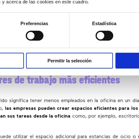
es y acerca de las cookies en este cuadro.
brido reduce el estrés y evita el agotamiento, lo que es 
ntes, ya que en su mayoría trabajan con plazos ajustados
Preferencias
Estadística
den elegir su horario de trabajo y disfrutar el resto de s
asistiendo a eventos sociales o reuniéndose con amigos.
uture of Work 2021’ muestra que aproximadamente e
s encuestados piensan que el trabajo híbrido tiene un imp
io entre la vida personal y laboral
.
Permitir la selección
res de trabajo más eficientes
brido significa tener menos empleados en la oficina en un dí
o,
las empresas pueden crear espacios eficientes para los
an sus tareas desde la oficina
como, por ejemplo, escritori
ede utilizar el espacio adicional para estancias de ocio o r