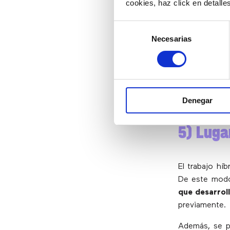
cookies, haz click en detall
El trabajo hí
Selección
para los age
Necesarias
de
empleados pue
consentimiento
estudiando, 
LinkedIn ‘F
profesionale
en el equilibr
Denegar
5) Luga
El trabajo hí
De este mod
que desarroll
previamente.
Además, se pu