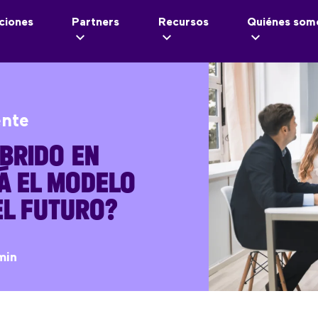
ciones
Partners
Recursos
Quiénes som
ente
BRIDO EN
Á EL MODELO
EL FUTURO?
min