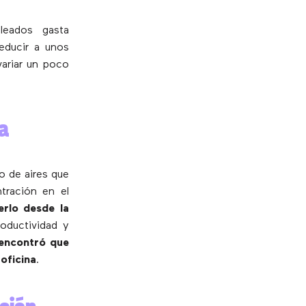
eados gasta
educir a unos
ariar un poco
a
io de aires que
tración en el
erlo desde la
oductividad y
 encontró que
oficina
.