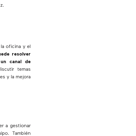
z.
a oficina y el
uede resolver
 un canal de
scutir temas
es y la mejora
er a gestionar
uipo. También