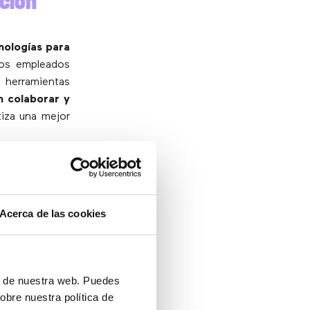
ción
nologías para
los empleados
 herramientas
n colaborar y
tiza una mejor
y
Acerca de las cookies
r de trabajo a
 trabajadores
ón de nuestra web. Puedes
ás tiempo con
obre nuestra política de