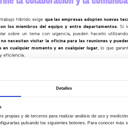
fine la colaboración y la comunica
trabajo híbrido exige
que las empresas adopten nuevas tec
con los miembros del equipo y entre departamentos
. Si 
blar sobre un tema con urgencia, pueden hacerlo utilizando
no necesitan visitar la oficina para las reuniones y puede
s en cualquier momento y en cualquier lugar
, lo que garan
y eficiencia.
r equilibrio entre la vida personal 
Detalles
e las oficinas requiere que los empleados lleguen al luga
s
licen largos desplazamientos.
Con el trabajo híbrido, los
s propias y de terceros para realizar análisis de uso y medici
oficina ocasionalmente; en consecuencia, pueden pasar m
nfigurarlas pulsando los siguientes botones. Para conocer más s
cluso en los días de trabajo
.