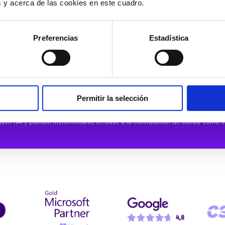
es y acerca de las cookies en este cuadro.
/mes
des
Preferencias
Estadística
PUESTO
SOLIC
Permitir la selección
uyen IVA y pueden incrementarse en base a la contratación de extras, como lín