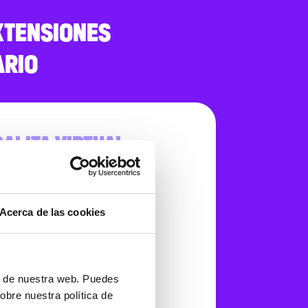
XTENSIONES
ARIO
ALITA VIRTUAL
0 usuarios
Acerca de las cookies
fono
l completa
ón de nuestra web. Puedes
t App
obre nuestra política de