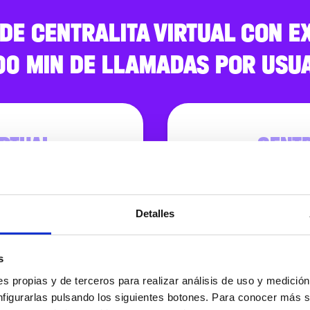
DE CENTRALITA VIRTUAL CON E
00 MIN DE LLAMADAS POR USU
IRTUAL
CENTR
os
12
Detalles
Números de telé
Centralita virtua
s
Llamadas
s propias y de terceros para realizar análisis de uso y medici
Enreach Contac
nfigurarlas pulsando los siguientes botones. Para conocer más s