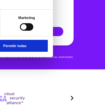
de 984€/mes
Marketing
ITAR PRESUPUESTO
Permitir todas
eas móviles, fibra, IA y otras prestaciones avanzadas.