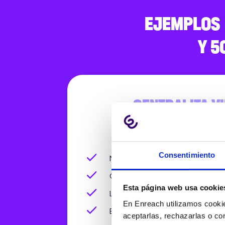
EJEMPLOS 
Y 5
CENTRALITA V
30 usuari
Consentimiento
Números de teléfono
Centralita virtual completa
Esta página web usa cookie
Llamadas
En Enreach utilizamos cookie
Enreach Contact App
aceptarlas, rechazarlas o co