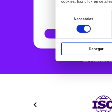
cookies, haz click en detall
desde 246€
Selección
Necesarias
de
consentimiento
SOLICITAR PRESU
Denegar
*Los precios no incl