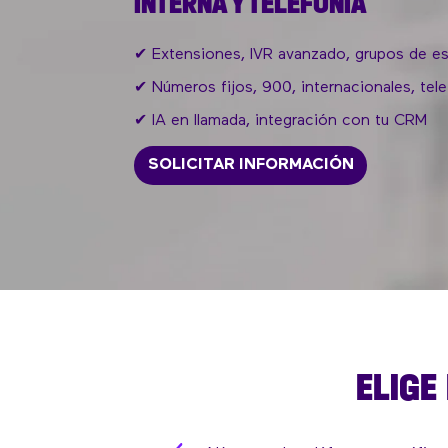
INTERNA Y TELEFONÍA
✔ Extensiones, IVR avanzado, grupos de esp
✔ Números fijos, 900, internacionales, tele
✔ IA en llamada, integración con tu CRM
SOLICITAR INFORMACIÓN
ELIGE